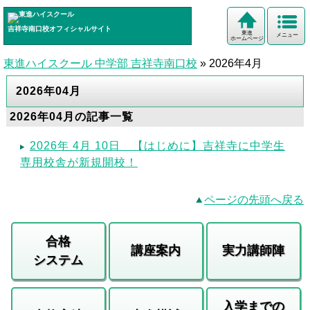
吉祥寺南口校
オフィシャルサイト
東進
メニュー
ホームページ
東進ハイスクール 中学部 吉祥寺南口校
»
2026年4月
2026年04月
2026年04月の記事一覧
2026年 4月 10日 【はじめに】吉祥寺に中学生
専用校舎が新規開校！
ページの先頭へ戻る
合格
講座案内
実力講師陣
システム
入学までの