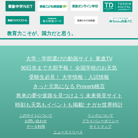
教育力こそが、国力だと思う。
大学・学部選びの動画サイト 東進TV
90日先まで大胆予報！ 全国学校のお天気
受験生必見！ 大学情報・入試情報
きっと元気になる Proverb格言
将来の夢や進路を見つけよう 未来発見サイト
時刻も天気もイベントも掲載! ナガセ世界時計
このサイトについて
リンクについて
お問い合わせ
プライバシーポリシー
データ利用
サイトマップ
ニュースリリース